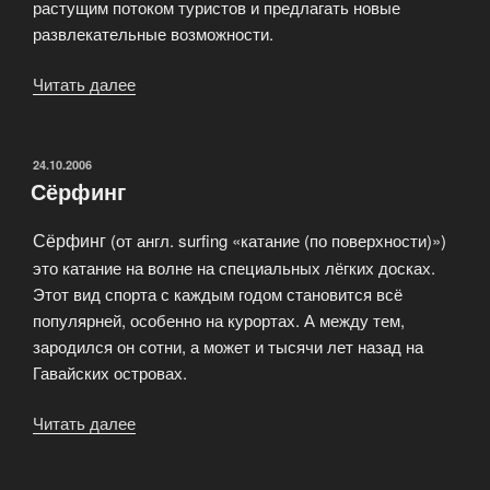
растущим потоком туристов и предлагать новые
развлекательные возможности.
Читать далее
««Остров
Бонайре
—
ветер
ОПУБЛИКОВАНО
24.10.2006
Сёрфинг
перемен».»
Сёрфинг
(от англ. surfing «катание (по поверхности)»)
это катание на волне на специальных лёгких досках.
Этот вид спорта с каждым годом становится всё
популярней, особенно на курортах. А между тем,
зародился он сотни, а может и тысячи лет назад на
Гавайских островах.
Читать далее
«Сёрфинг»