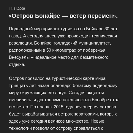
2-
х
ОПУБЛИКОВАНО
14.11.2009
«Остров Бонайре — ветер перемен».
минутный
гид:
Подводный мир привлек туристов на Бойнаре 30 лет
Занзибар,
назад. А сегодня здесь уже происходит техническая
Танзания.»
революция. Бонайре, голладский муниципалитет,
расположенный в 50 километрах от побережья
Внесуэлы – идеальное место для безмятежного
отдыха.
Остров появился на туристической карте мира
тридцать лет назад благодаря богатому подводному
миру окружающих его лагун. Сегодня акценты
сменились, и достопримечательностью Бонайре стал
его ветер. По плану к 2015 году вся энергия острова
будет вырабатываться ветрогенераторами, которых
здесь уже сегодня великое множество. Новые
технологии позволяют острову справляться с