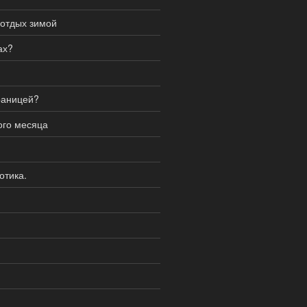
 отдых зимой
ах?
границей?
ого месяца
отика.