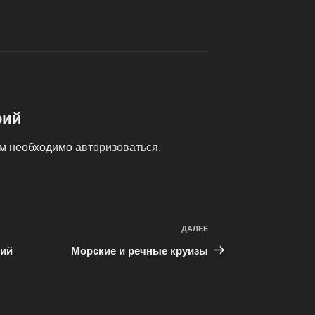
рий
ам необходимо
авторизоваться
.
ДАЛЕЕ
Следующая
запись
ний
Морские и речные круизы