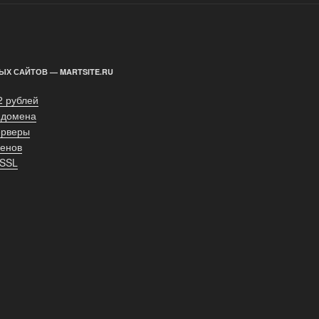
ЫХ САЙТОВ — MARTSITE.RU
2 рублей
 домена
ерверы
енов
 SSL