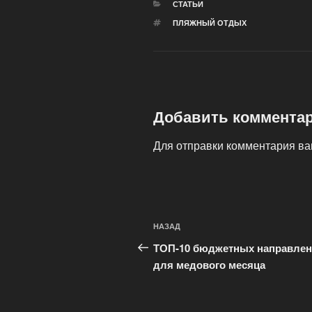
РУБРИКИ
СТАТЬИ
МЕТКИ
ПЛЯЖНЫЙ ОТДЫХ
Добавить коммента
Для отправки комментария в
Навигация
Предыдущая
НАЗАД
по
запись:
ТОП-10 бюджетных направле
записям
для медового месяца