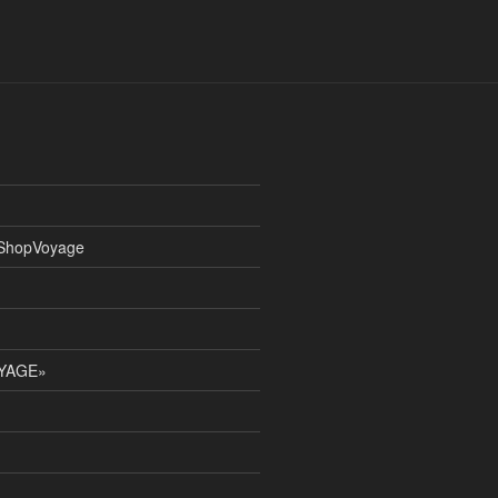
 ShopVoyage
OYAGE»