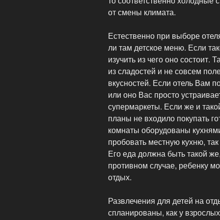
то соответственно холодные с
от смены климата.
Естественно при выборе отеля
ли там детское меню. Если та
изучить из чего оно состоит. 
из сладостей и не совсем пол
вкусностей. Если отель Вам п
или оно Вас просто устраивает
супермаркеты. Если же и тако
планы не входило покупать гот
комнаты оборудованы кухнями
пробовать местную кухню, так 
Его еда должна быть такой же,
противном случае, ребенку мо
отдых.
Развлечения для детей на отд
спланированы, как у взрослых