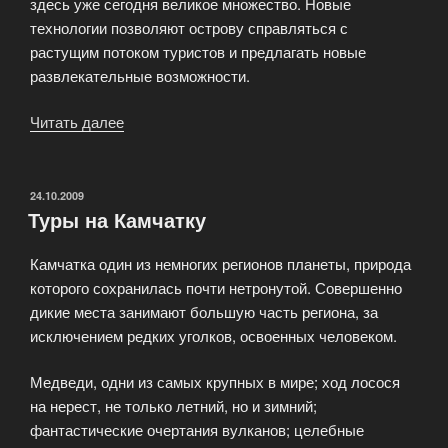
здесь уже сегодня великое множество. Новые
технологии позволяют острову справляться с
растущим потоком туристов и предлагать новые
развлекательные возможности.
Читать далее
««Остров
Бонайре
—
ветер
ОПУБЛИКОВАНО
24.10.2009
Туры на Камчатку
перемен».»
Камчатка один из немногих регионов планеты, природа
которого сохранилась почти нетронутой. Совершенно
дикие места занимают большую часть региона, за
исключением редких уголков, освоенных человеком.
Медведи, одни из самых крупных в мире; ход лосося
на нерест, не только летний, но и зимний;
фантастические очертания вулканов; целебные