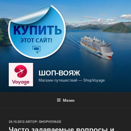
Перейти
к
содержимому
ШОП-ВОЯЖ
Магазин путешествий — ShopVoyage
Меню
ОПУБЛИКОВАНО
24.10.2012
АВТОР:
SHOPVOYAGE
Часто задаваемые вопросы и